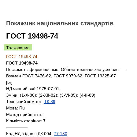
Покажчик національних стандартів
ГОСТ 19498-74
Толкование
ГОСТ 19498-74
ГОСТ 19498-74
Пескометы формовочные. Общие технические условия. —
Взамен ГОСТ 7476-62, ГОСТ 9979-62, ГОСТ 13325-67
[br]
НД чинний:
від
1975-07-01
Зміни:
(1-X-80); (2-XII-82); (3-VI-85); (4-II-89)
Технічний комітет:
ТК 39
Мова:
Ru
Метод прийняття:
Кількість сторінок:
7
—————
Код НД згідно з ДК 004:
77.180